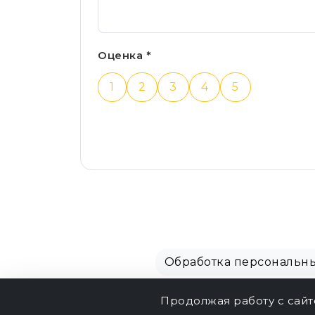
Оценка *
1
2
3
4
5
Обработка персональн
Продолжая работу с сай