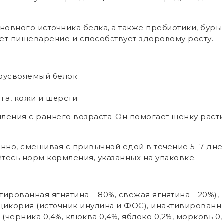
новного источника белка, а также пребиотики, буры
ает пищеварение и способствует здоровому росту.
коусвояемый белок
зга, кожи и шерсти
ения с раннего возраста. Он помогает щенку расти
нно, смешивая с привычной едой в течение 5–7 дне
есь норм кормления, указанных на упаковке.
атированная ягнятина – 80%, свежая ягнятина - 20%), 
 цикория (источник инулина и ФОС), инактивирован
черника 0,4%, клюква 0,4%, яблоко 0,2%, морковь 0,