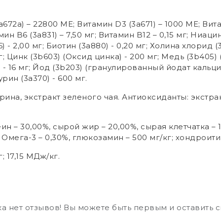
a672a) – 22800 МЕ; Витамин D3 (3a671) – 1000 МЕ; Вит
амин B6 (3a831) – 7,50 мг; Витамин B12 – 0,15 мг; Ниаци
) - 2,00 мг; Биотин (3a880) - 0,20 мг; Холина хлорид (
г; Цинк (3b603) (Оксид цинка) - 200 мг; Медь (3b405) (
) - 16 мг; Йод (3b203) (гранулированный йодат кальц
урин (3a370) - 600 мг.
арина, экстракт зеленого чая. Антиоксиданты: экстр
ин – 30,00%, сырой жир – 20,00%, сырая клетчатка – 1
, Омега-3 – 0,30%, глюкозамин – 500 мг/кг; хондроити
г; 17,15 МДж/кг.
а нет отзывов! Вы можете быть первым и оставить 