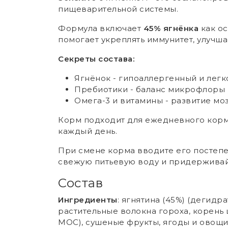
пищеварительной системы.
Формула включает
45% ягнёнка
как ос
помогает укреплять иммунитет, улучш
Секреты состава:
Ягнёнок - гипоаллергенный и лег
Пребиотики - баланс микрофлоры
Омега-3 и витамины - развитие мо
Корм подходит для ежедневного кормл
каждый день.
При смене корма вводите его постепе
свежую питьевую воду и придерживайт
Состав
Ингредиенты
: ягнятина (45%) (дегидр
растительные волокна гороха, корень
МОС), сушеные фрукты, ягоды и овощи (