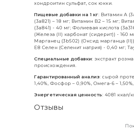
хондроитин сульфат, сок юкки.
Пищевые добавки на 1 кг
: Витамин А (3
(3a821) – 18 мг; Витамин B2 – 15 мг; Вит
(3a841) - 40 мг; Фолиевая кислота (3a316
(Железа (II) карбонат (сидерит)) - 160 м
Марганец (3b502) (Оксид марганца (II)
E8 Селен (Селенит натрия) - 0,40 мг; Та
Специальные добавки
: экстракт розм
происхождения.
Гарантированный анализ
: сырой проте
1,40%, Фосфор – 0,90%, Омега-6 – 1,50%
Энергетическая ценность
: 4081 ккал/к
Отзывы
Пок