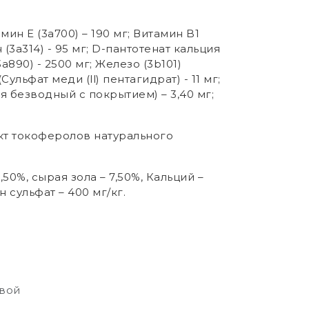
амин Е (3а700) – 190 мг; Витамин B1
н (3а314) - 95 мг; D-пантотенат кальция
3a890) - 2500 мг; Железо (3b101)
Сульфат меди (ll) пентагидрат) - 11 мг;
ия безводный с покрытием) – 3,40 мг;
акт токоферолов натурального
,50%, сырая зола – 7,50%, Кальций –
н сульфат – 400 мг/кг.
свой