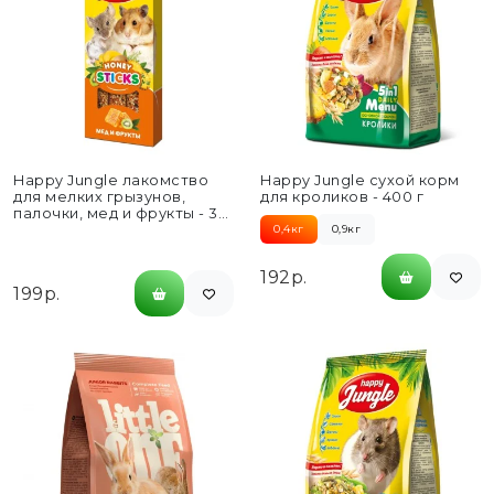
Happy Jungle лакомство
Happy Jungle сухой корм
для мелких грызунов,
для кроликов - 400 г
палочки, мед и фрукты - 3
шт
0,4кг
0,9кг
192р.
199р.