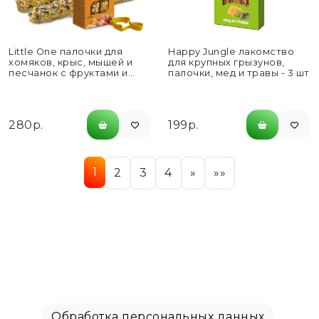
Little One палочки для
Happy Jungle лакомство
хомяков, крыс, мышей и
для крупных грызунов,
песчанок с фруктами и
палочки, мед и травы - 3 шт
орехами 2...
280р.
199р.
1
2
3
4
»
»»
Обработка персональных данных