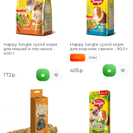
Happy Jungle сухой корм
Happy Jungle сухой корм
для мышей и песчанок -
для морских свинок - 900 г
400 г
0,9кг
0,4кг
405р.
172р.