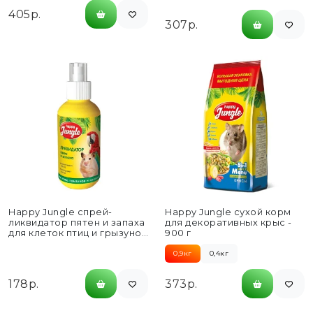
405р.
307р.
Happy Jungle спрей-
Happy Jungle сухой корм
ликвидатор пятен и запаха
для декоративных крыс -
для клеток птиц и грызунов
900 г
- 120 мл
0,9кг
0,4кг
178р.
373р.