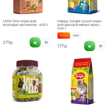
Little One корм для
Happy Jungle сухой корм
молодых кроликов - 400 г
для декоративных крыс -
400 г
0,4кг
0,9кг
271р.
177р.