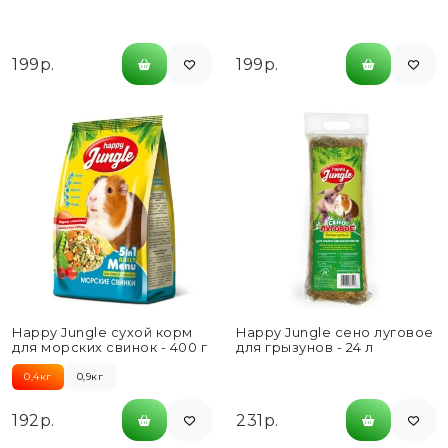
шт
шт
199р.
199р.
Happy Jungle сухой корм
Happy Jungle сено луговое
для морских свинок - 400 г
для грызунов - 24 л
0,4кг
0,9кг
192р.
231р.