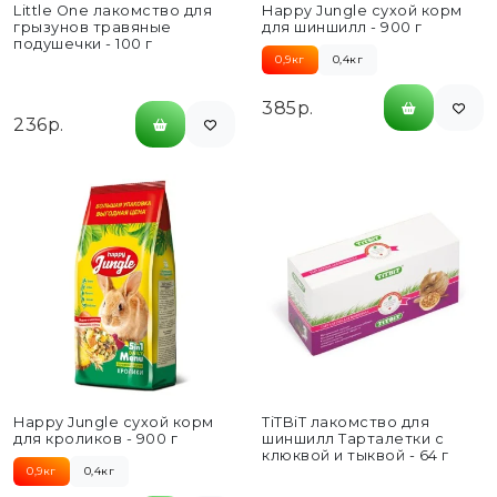
Little One лакомство для
Happy Jungle сухой корм
грызунов травяные
для шиншилл - 900 г
подушечки - 100 г
0,9кг
0,4кг
385р.
236р.
Happy Jungle сухой корм
TiTBiT лакомство для
для кроликов - 900 г
шиншилл Тарталетки с
клюквой и тыквой - 64 г
0,9кг
0,4кг