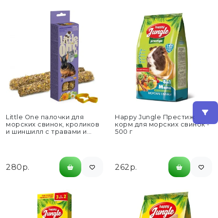
Little One палочки для
Happy Jungle Престиж
морских свинок, кроликов
корм для морских свинок -
и шиншилл с травами и
500 г
цветами 2...
280р.
262р.