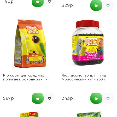
190р.
329р.
Rio корм для средних
Rio лакомство для птиц
попугаев основной - 1 кг
Абиссинский нуг - 250 г
567р.
243р.