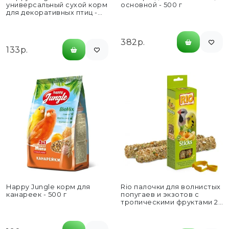
универсальный сухой корм
основной - 500 г
для декоративных птиц -
350 г
382р.
133р.
Happy Jungle корм для
Rio палочки для волнистых
канареек - 500 г
попугаев и экзотов с
тропическими фруктами 2
шт - 40...