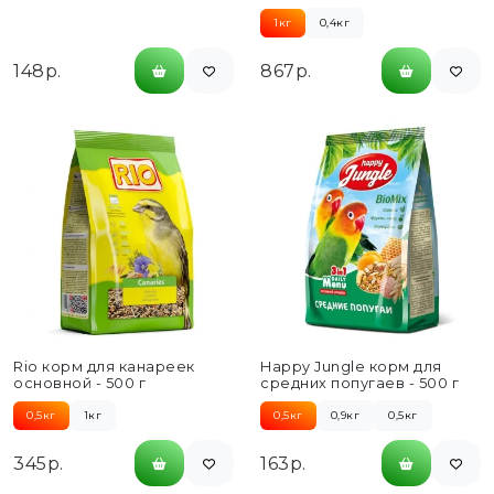
биотином - 50 г
основной - 1 кг
1кг
0,4кг
148р.
867р.
Rio корм для канареек
Happy Jungle корм для
основной - 500 г
средних попугаев - 500 г
0,5кг
1кг
0,5кг
0,9кг
0,5кг
345р.
163р.