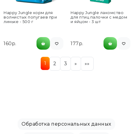
Happy Jungle корм для
Happy Jungle лакомство
волнистых попугаев при
для птиц палочки с медом
линьке - 500 г
и яйцом - 3 шт
160р.
177р.
1
2
3
»
»»
Обработка персональных данных