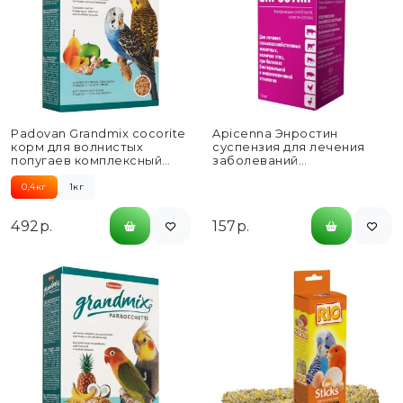
Padovan Grandmix cocorite
Apicenna Энростин
корм для волнистых
суспензия для лечения
попугаев комплексный
заболеваний
основной - 400 г
бактериальной и
микоплазменной
0,4кг
1кг
этиологии у птиц и
сельскохозяйственных...
492р.
157р.