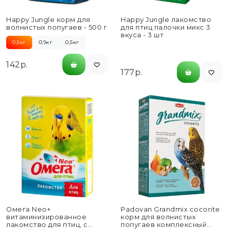
Happy Jungle корм для
Happy Jungle лакомство
волнистых попугаев - 500 г
для птиц палочки микс 3
вкуса - 3 шт
0,5кг
0,9кг
0,5кг
142р.
177р.
Омега Neo+
Padovan Grandmix cocorite
витаминизированное
корм для волнистых
лакомство для птиц, с
попугаев комплексный