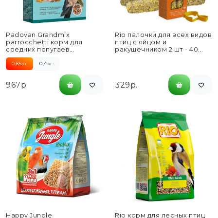
Padovan Grandmix
Rio палочки для всех видов
parrocchetti корм для
птиц с яйцом и
средних попугаев
ракушечником 2 шт - 40...
комплексный основной -
850 г
0,85кг
0,4кг
967р.
329р.
Happy Jungle
Rio корм для лесных птиц