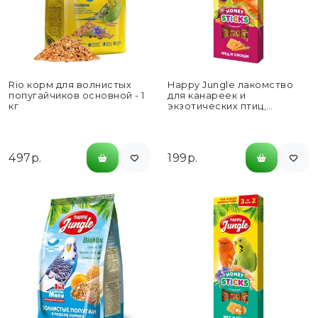
Rio корм для волнистых
Happy Jungle лакомство
попугайчиков основной - 1
для канареек и
кг
экзотических птиц,
палочки, мед и овощи - 3...
497р.
199р.