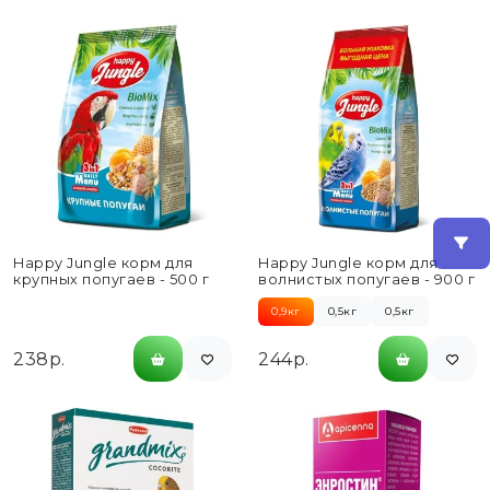
Happy Jungle корм для
Happy Jungle корм для
крупных попугаев - 500 г
волнистых попугаев - 900 г
0,9кг
0,5кг
0,5кг
238р.
244р.