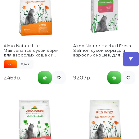
Almo Nature Life
Almo Nature Hairball Fresh
Maintenance сухой корм
Salmon сухой корм для
для взрослых кошек и
взрослых кошек, для
коричневым рисом, со
выведения комков
свежей...
шерсти,...
2кг
0,4кг
2469р.
9207р.