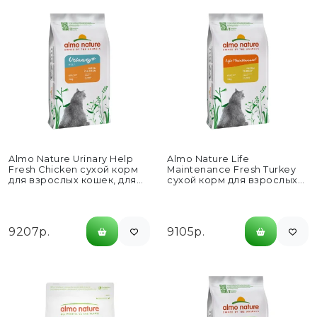
Almo Nature Urinary Help
Almo Nature Life
Fresh Chiсken сухой корм
Maintenance Fresh Turkey
для взрослых кошек, для
сухой корм для взрослых
профилактики
кошек со свежей
мочекаменной...
индейкой...
9207р.
9105р.