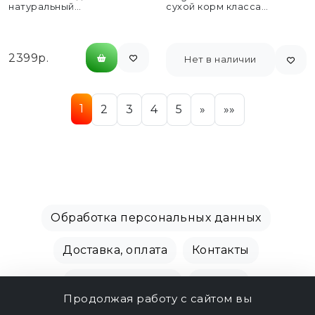
натуральный
сухой корм класса
биоразлагаемый - 4,54 кг
холистик для взрослых...
2399р.
Нет в наличии
1
2
3
4
5
»
»»
Обработка персональных данных
Доставка, оплата
Контакты
Производители
Акции
Продолжая работу с сайтом вы
СПБ Зоомагазин, +7 (812) 628-01-00 © 2018 - 2026