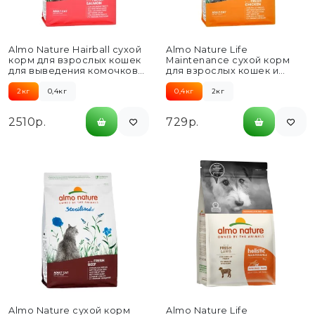
Almo Nature Hairball сухой
Almo Nature Life
корм для взрослых кошек
Maintenance сухой корм
для выведения комочков
для взрослых кошек и
шерсти из желудка,...
коричневым рисом, со
свежей...
2кг
0,4кг
0,4кг
2кг
2510р.
729р.
Almo Nature сухой корм
Almo Nature Life