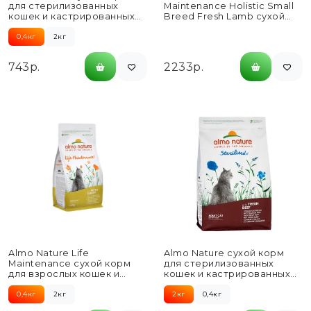
для стерилизованных
Maintenance Holistic Small
кошек и кастрированных
Breed Fresh Lamb сухой
котов, со свежей
корм для взрослых собак...
говядиной и...
0,4кг
2кг
743р.
2233р.
Almo Nature Life
Almo Nature сухой корм
Maintenance сухой корм
для стерилизованных
для взрослых кошек и
кошек и кастрированных
коричневым рисом, со
котов, со свежей
свежей...
говядиной и...
0,4кг
2кг
2кг
0,4кг