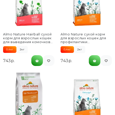
Almo Nature Hairball сухой
Almo Nature сухой корм
корм для взрослых кошек
для взрослых кошек для
для выведения комочков
профилактики
шерсти из желудка,...
мочекаменной болезни
(МКБ), со свежей...
0,4кг
2кг
0,4кг
2кг
743р.
743р.