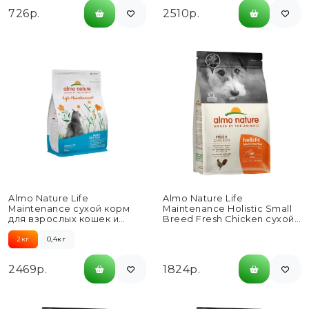
726р.
2510р.
Almo Nature Life
Almo Nature Life
Maintenance сухой корм
Maintenance Holistic Small
для взрослых кошек и
Breed Fresh Chicken сухой
коричневым рисом, со
корм для взрослых собак...
свежей...
2кг
0,4кг
2469р.
1824р.