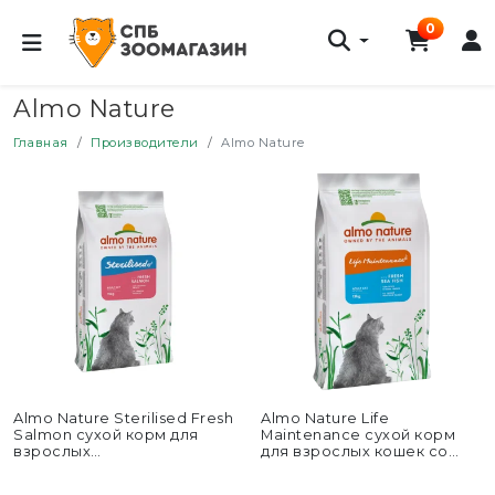
0
Almo Nature
Главная
Производители
Almo Nature
Almo Nature Sterilised Fresh
Almo Nature Life
Salmon сухой корм для
Maintenance сухой корм
взрослых
для взрослых кошек со
стерилизованных кошек со
свежей морской рыбой и...
свежим лососем...