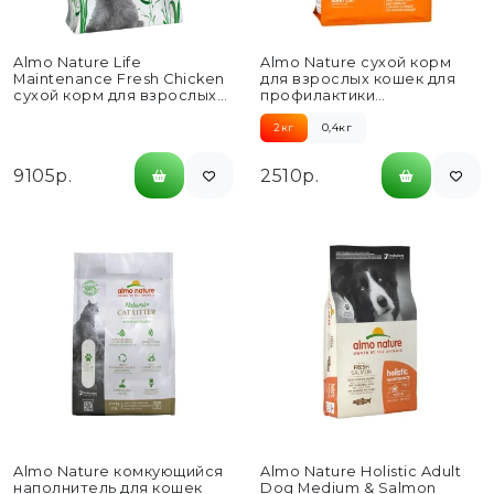
Almo Nature Life
Almo Nature сухой корм
Maintenance Fresh Chicken
для взрослых кошек для
сухой корм для взрослых
профилактики
кошек со свежей курицей...
мочекаменной болезни
(МКБ), со свежей...
2кг
0,4кг
9105р.
2510р.
Almo Nature комкующийся
Almo Nature Holistic Adult
наполнитель для кошек
Dog Medium & Salmon