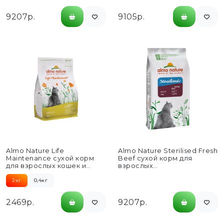
9207р.
9105р.
Almo Nature Life
Almo Nature Sterilised Fresh
Maintenance сухой корм
Beef сухой корм для
для взрослых кошек и
взрослых
коричневым рисом, со
стерилизованных кошек со
свежей...
cвежей говядиной...
2кг
0,4кг
2469р.
9207р.