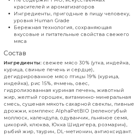
красителей и ароматизаторов
Ингредиенты, пригодные в пищу человеку,
уровня Human Grade
Бережная технология, сохраняющая
вкусовые и питательные свойства свежего
мяса
Состав
Ингредиенты:
свежее мясо 30% (утка, индейка,
курица, свиные печень и сердце),
дегидрированное мясо птицы 19% (курица,
индейка), рис 15%, ячмень, овес,
гидролизованная куриная печень, животный
жир, желтый горошек, витаминно-минеральная
смесь, сушеная мякоть сахарной свеклы, пивные
дрожжи, комплекс AlphaPetBIO (зеленогубый
моллюск, календула, одуванчик, льняное семя,
цикорий, клюква, Юкка Шидигера, розмарин),
рыбий жир, таурин, DL-метионин, антиоксидант.