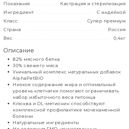
Показания
Кастрация и стерилизация
Ингредиент
С индейкой
Класс
Супер премиум
Страна
Россия
Вес
0,4кг
Описание
82% мясного белка
30% свежего мяса
Уникальный комплекс натуральных добавок
AlphaPetBIO
Низкое содержание жира и оптимальный
уровень клетчатки помогают ограничивать
набор избыточного веса питомца
Клюква и DL-метионин способствуют
комплексной профилактике мочекаменной
болезни
Натуральные ингредиенты
Не содержит ГМО, искусственных