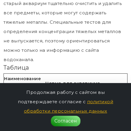
старый аквариум тщательно очистить и удалить
все предметы, которые могут содержать
тяжелые металлы. Специальные тестов для
определения концентрации тяжелых металлов
не выпускается, поэтому ориентироваться
можно только на информацию с сайта
водоканала.
Таблица
Наименование
Норма для аквариума
показателя
Продолжая работу с сайтом вы
pН
5-10 единиц
подтверждаете согласие с
политикой
Окисляемость
5–10 миллилитров на литр
обработки персональных данных
Концентрация
Согласен
5 миллиграмм на литр
кислорода