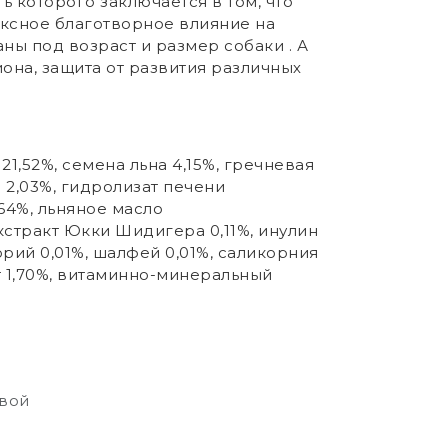
ь которого заключается в том, что
ексное благотворное влияние на
ны под возраст и размер собаки . А
она, защита от развития различных
1,52%, семена льна 4,15%, гречневая
 2,03%, гидролизат печени
,64%, льняное масло
кстракт Юкки Шидигера 0,11%, инулин
корий 0,01%, шалфей 0,01%, саликорния
т 1,70%, витаминно-минеральный
свой