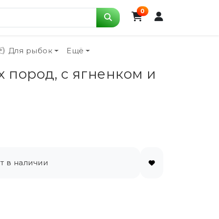
0
Для рыбок
Ещё
х пород, с ягненком и
т в наличии