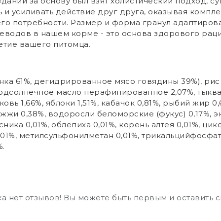
дании за основу был взят холистический подход, сут
и усиливать действие друг друга, оказывая компл
го потребности. Размер и форма гранул адаптирова
еводов в нашем корме - это основа здорового раци
етие вашего питомца.
нка 61%, дегидрированное мясо говядины 39%), рис 2
 подсолнечное масло нерафинированное 2,07%, тыква
овь 1,66%, яблоки 1,51%, кабачок 0,81%, рыбий жир 0
жи 0,38%, водоросли беломорские (фукус) 0,17%, э
усника 0,01%, облепиха 0,01%, корень алтея 0,01%, ци
0,01%, метилсульфонилметан 0,01%, трикальцийфосфа
%.
а нет отзывов! Вы можете быть первым и оставить 