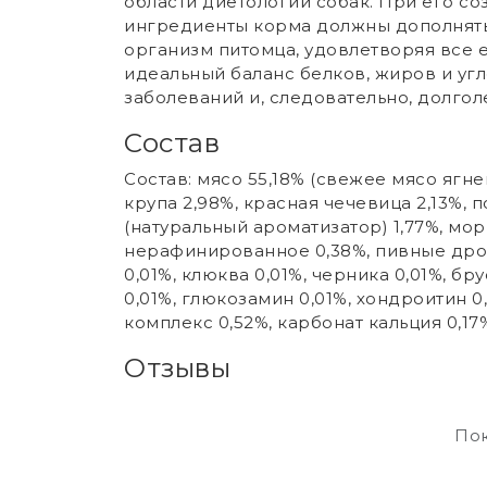
области диетологии собак. При его соз
ингредиенты корма должны дополнять 
организм питомца, удовлетворяя все е
идеальный баланс белков, жиров и угл
заболеваний и, следовательно, долгол
Состав
Состав: мясо 55,18% (свежее мясо ягне
крупа 2,98%, красная чечевица 2,13%,
(натуральный ароматизатор) 1,77%, морк
нерафинированное 0,38%, пивные дрож
0,01%, клюква 0,01%, черника 0,01%, бр
0,01%, глюкозамин 0,01%, хондроитин 
комплекс 0,52%, карбонат кальция 0,17
Отзывы
Пок