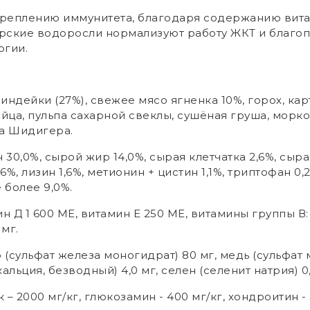
креплению иммунитета, благодаря содержанию вит
рские водоросли нормализуют работу ЖКТ и благоп
ргии.
дейки (27%), свежее мясо ягненка 10%, горох, кар
йца, пульпа сахарной свеклы, сушёная груша, морко
ка Шидигера.
30,0%, сырой жир 14,0%, сырая клетчатка 2,6%, сырая
0,6%, лизин 1,6%, метионин + цистин 1,1%, триптофан 0
 более 9,0%.
н Д 1 600 МЕ, витамин Е 250 МЕ, витамины группы В: 2
 мг.
(сульфат железа моногидрат) 80 мг, медь (сульфат м
кальция, безводный) 4,0 мг, селен (селенит натрия) 0
 – 2000 мг/кг, глюкозамин - 400 мг/кг, хондроитин - 