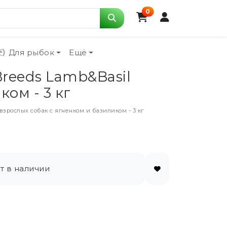
0
Для рыбок
Ещё
 Breeds Lamb&Basil
ом - 3 кг
я взрослых собак с ягненком и базиликом - 3 кг
т в наличии