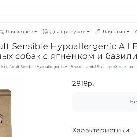
Для кошек
Для грызунов
Для птиц
ult Sensible Hypoallergenic All
ых собак с ягненком и базилик
listic Adult Sensible Hypoallergenic All Breeds Lamb&Basil сухой корм дл
2818р.
Не
Характеристики