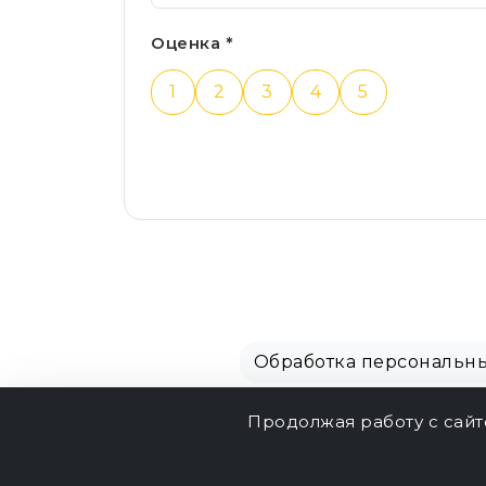
Оценка *
1
2
3
4
5
Обработка персональн
Продолжая работу с сай