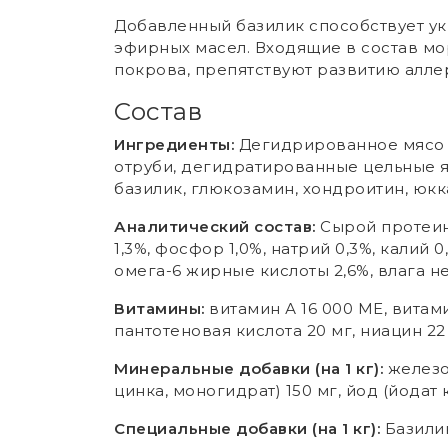
Добавленный базилик способствует у
эфирных масел. Входящие в состав мо
покрова, препятствуют развитию алле
Состав
Ингредиенты:
Дегидрированное мясо ин
отруби, дегидратированные цельные я
базилик, глюкозамин, хондроитин, юк
Аналитический состав:
Cырой протеин 
1,3%, фосфор 1,0%, натрий 0,3%, калий 
омега-6 жирные кислоты 2,6%, влага не
Витамины:
витамин А 16 000 МЕ, витами
пантотеновая кислота 20 мг, ниацин 22
Минеральные добавки (на 1 кг):
железо 
цинка, моногидрат) 150 мг, йод (йодат 
Специальные добавки (на 1 кг):
Базилик