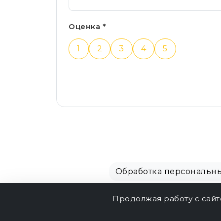
Оценка *
1
2
3
4
5
Обработка персональн
Продолжая работу с сай