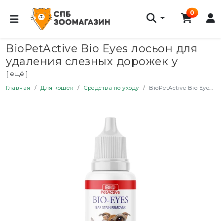
0
BioPetActive Bio Eyes лосьон для
удаления слезных дорожек у
кошек и собак - 50 мл
[ ещё ]
Главная
Для кошек
Средства по уходу
BioPetActive Bio Eyes лосьон для удаления слезных дорожек у кошек и собак - 50 мл