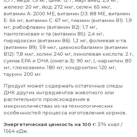
0,1 г, медь: 1,5 мг, цинк: 12 г, марганец: 2,5 мг,
железо: 20 мг, йод: 272 мкг, селен: 65 мкг,
витамин А: 2000 МЕ, витамин D3: 88 МЕ, витамин
Е: 64 мг, витамин С: 67 мг, тиамин (витамин В1): 1,9
мг, рибофлавин (витамин В2): 1,7 мг,
пантотеновая к-та (витамин В5): 2,4 мг,
пиридоксин (витамин В6): 1,2 мг, фолиевая к-та
(витамин В9): 59 мкг, цианокобаламин (витамин
В12): 7,8 мкг, холин: 240 мг, линолевая кислота: 2 г,
сумма EPA и DHA (омега-3): 90 мг, L-карнитин: 80
мг, глюкозамин: 180 мг, хондроитин: 120 мг,
таурин: 200 мг.
Продукт может содержать остаточные следы
ДНК других ингредиентов животного или
растительного происхождения в
микроколичествах из-за технологических
особенностей процесса изготовления кормов.
Энергетическая ценность на 100 г:
374 ккал /
1564 кДж.