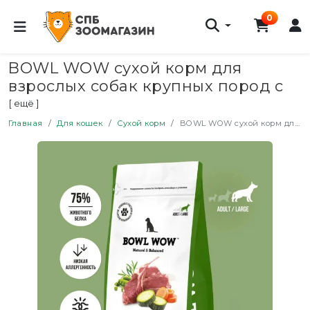
0
BOWL WOW сухой корм для
взрослых собак крупных пород с
ягненком, индейкой, рисом и
[ ещё ]
цукини - 10 кг
Главная
Для кошек
Сухой корм
BOWL WOW сухой корм для взрослых собак крупных пород с ягненком, индейкой, рисом и цукини - 10 кг