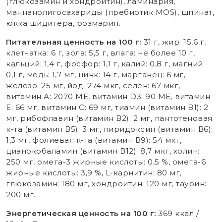
(глюкозамин и хондроитин), ламинария,
маннанолигосахариды (пребиотик MOS), шпинат,
юкка шидигера, розмарин.
Питательная ценность на 100 г:
31 г, жир: 15,6 г,
клетчатка: 6 г, зола: 5,5 г, влага: не более 10 г,
кальций: 1,4 г, фосфор: 1,1 г, калий: 0,8 г, магний:
0,1 г, медь: 1,7 мг, цинк: 14 г, марганец: 6 мг,
железо: 25 мг, йод: 274 мкг, селен: 67 мкг,
витамин А: 2070 МЕ, витамин D3: 90 МЕ, витамин
Е: 66 мг, витамин С: 69 мг, тиамин (витамин В1): 2
мг, рибофлавин (витамин В2): 2 мг, пантотеновая
к-та (витамин В5): 3 мг, пиридоксин (витамин В6):
1,3 мг, фолиевая к-та (витамин В9): 54 мкг,
цианокобаламин (витамин В12): 8,7 мкг, холин:
250 мг, омега-3 жирные кислоты: 0,5 %, омега-6
жирные кислоты: 3,9 %, L-карнитин: 80 мг,
глюкозамин: 180 мг, хондроитин: 120 мг, таурин:
200 мг.
Энергетическая ценность на 100 г:
369 ккал /