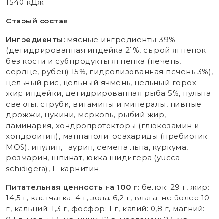
1540 кДж.
Старый состав
Ингредиенты:
мясные ингредиенты 39%
(дегидрированная индейка 21%, сырой ягненок
без кости и субпродукты ягненка (печень,
сердце, рубец) 15%, гидролизованная печень 3%),
цельный рис, цельный ячмень, цельный горох,
жир индейки, дегидрированная рыба 5%, пульпа
свеклы, отруби, витамины и минералы, пивные
дрожжи, цукини, морковь, рыбий жир,
ламинария, хондропротекторы (глюкозамин и
хондроитин), маннанолигосахариды (пребиотик
MOS), инулин, таурин, семена льна, куркума,
розмарин, шпинат, юкка шидигера (yucca
schidigera), L-карнитин.
Питательная ценность на 100 г:
белок: 29 г, жир:
14,5 г, клетчатка: 4 г, зола: 6,2 г, влага: не более 10
г, кальций: 1,3 г, фосфор: 1 г, калий: 0,8 г, магний: