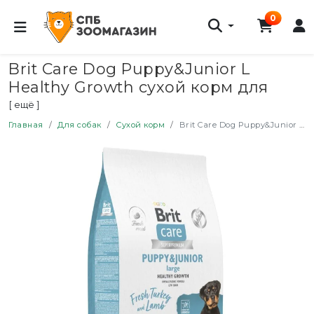
0
Brit Care Dog Puppy&Junior L
Healthy Growth сухой корм для
щенков крупных пород, с
[ ещё ]
индейкой и ягненком - 12 кг
Главная
Для собак
Сухой корм
Brit Care Dog Puppy&Junior L Healthy Growth сухой корм для щенков крупных пород, с индейкой и ягненком - 12 кг