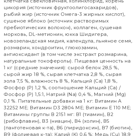
клетчатка свекловичная, холинхлорид, корень
цикория (источник фруктоолигосахаридов),
рыбий жир (источник Омега-3 жирных кислот),
сушеное яблоко (источник растворимых
пребиотических волокон), коллаген, сушеная
морковь, DL-метионин, юкка Шидигера,
новозеландская мидия, календула, льняное семя,
розмарин, хондроитин, глюкозамин,
антиоксидант (в том числе экстракт розмарина,
натуральные токоферолы). Пищевая ценность на
1 кг (средние значения): сырой белок 28,5 %,
сырой жир 18 %, сырая клетчатка 2,8 %, сырая
зола 7,5 %, влажность 8 %, Кальций (Са) 1,8 %,
Фосфор (Р) 1,2 %, соотношение Кальций (Са) /
Фосфор (Р) 1,5:1, Натрий (Na) 0,4 %, Магний (Mg)
0,1 %. Питательные добавки на 1 кг: Витамин A
32252 МЕ; Витамин D3 2804 МЕ; Витамин E 110 МЕ;
Витамины группы В 2151 мг: В1 (тиамин), В2
(рибофлавин), В3 (ниацин), В4 (холин), В5
(пантотеновая к-та), В6 (пиридоксин), В7 (биотин),
В9 (фолиевая к-та); Калий (K) 0,6 %; Медь (Cu) 18,9