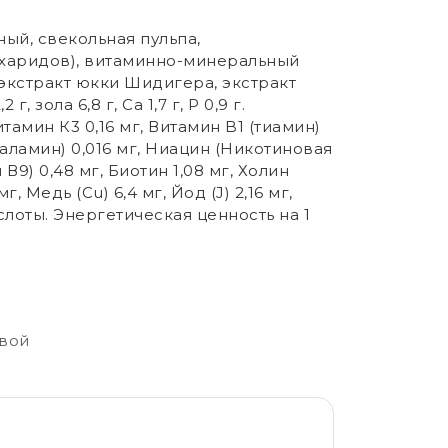
ый, свекольная пульпа,
ахаридов), витаминно-минеральный
 экстракт юкки Шидигера, экстракт
 зола 6,8 г, Са 1,7 г, P 0,9 г.
тамин К3 0,16 мг, Витамин B1 (тиамин)
баламин) 0,016 мг, Ниацин (Никотиновая
В9) 0,48 мг, Биотин 1,08 мг, Холин
г, Медь (Cu) 6,4 мг, Йод (J) 2,16 мг,
слоты. Энергетическая ценность на 1
свой