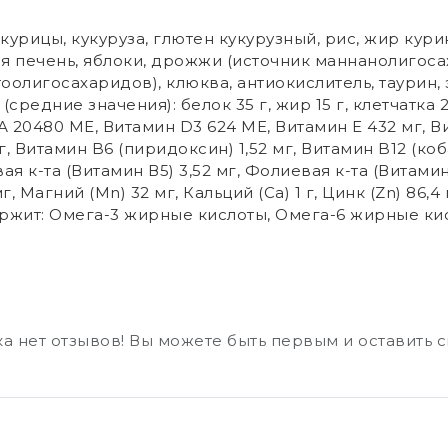
урицы, кукуруза, глютен кукурузный, рис, жир курин
я печень, яблоки, дрожжи (источник маннанолигос
оолигосахаридов), клюква, антиокислитель, таурин,
едние значения): белок 35 г, жир 15 г, клетчатка 2,2 г,
А 20480 МЕ, Витамин D3 624 МЕ, Витамин Е 432 мг, Ви
г, Витамин B6 (пиридоксин) 1,52 мг, Витамин B12 (ко
ая к-та (Витамин В5) 3,52 мг, Фолиевая к-та (Витамин 
, Магний (Mn) 32 мг, Кальций (Са) 1 г, Цинк (Zn) 86,4 м
держит: Омега-3 жирные кислоты, Омега-6 жирные ки
а нет отзывов! Вы можете быть первым и оставить 