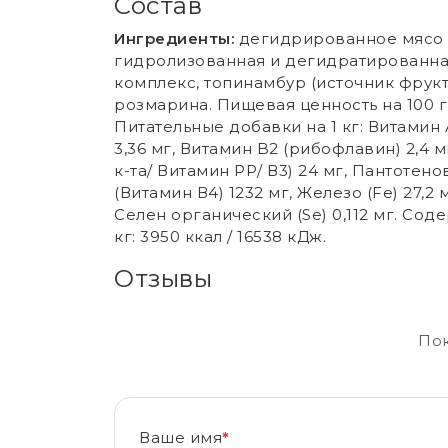
Состав
Ингредиенты:
дегидрированное мясо к
гидролизованная и дегидратированна
комплекс, топинамбур (источник фрукт
розмарина. Пищевая ценность на 100 г (ср
Питательные добавки на 1 кг: Витамин 
3,36 мг, Витамин B2 (рибофлавин) 2,4 м
к-та/ Витамин РР/ В3) 24 мг, Пантотенов
(Витамин В4) 1232 мг, Железо (Fe) 27,2 мг
Селен органический (Se) 0,112 мг. Со
кг: 3950 ккал / 16538 кДж.
Отзывы
Пок
Ваше имя
*