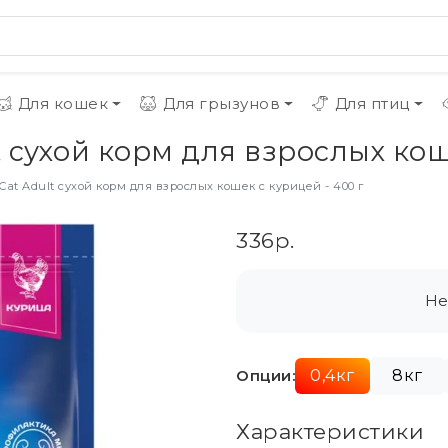
Для кошек
Для грызунов
Для птиц
t сухой корм для взрослых кош
Cat Adult сухой корм для взрослых кошек с курицей - 400 г
336р.
Не
Опции:
0,4кг
8кг
Характеристики