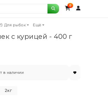
0
Для рыбок
Ещё
ек с курицей - 400 г
т в наличии
2кг