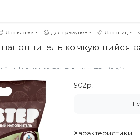
Для кошек
Для грызунов
Для птиц
l наполнитель комкующийся рас
od Original наполнитель комкующийся растительный - 10 л (4,7 кг)
902р.
Не
Характеристики