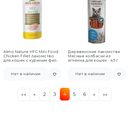
Almo Nature HFC Mini Food
Деревенские лакомства
Chicken Fillet лакомство
Мясные колбаски из
для кошек с куриным филе,
ягненка для кошек - 45 г
99%...
Нет в наличии
Нет в наличии
4
««
«
2
3
5
6
»
»»