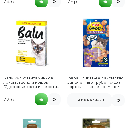
243р.
28р.
Балу мультивитаминное
Inaba Churu Bee лакомство
лакомство для кошек,
запеченные трубочки для
"Здоровье кожи и шерсти"
взрослых кошек с тунцом
с таурином и биотином -...
Магуро и куриным...
223р.
Нет в наличии