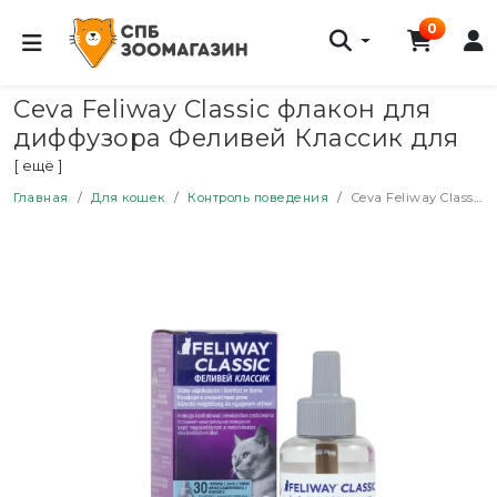
0
Ceva Feliway Classic флакон для
диффузора Феливей Классик для
коррекции поведения кошек - 48
[ ещё ]
мл
Главная
Для кошек
Контроль поведения
Ceva Feliway Classic флакон для диффузора Феливей Классик для коррекции поведения кошек - 48 мл