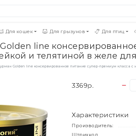
Для кошек
Для грызунов
Для птиц
Golden line консервированно
йкой и телятиной в желе для к
урман Golden line консервированное питание супер-премиум класса с ин
3369р.
Характеристики
Производитель:
Штрихкод