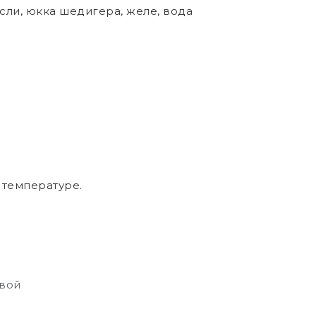
ли, юкка шедигера, желе, вода
 температуре.
свой