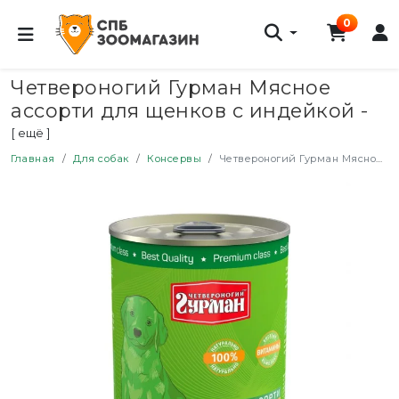
0
Четвероногий Гурман Мясное
ассорти для щенков с индейкой -
340 г (12 шт)
[ ещё ]
Главная
Для собак
Консервы
Четвероногий Гурман Мясное ассорти для щенков с индейкой - 340 г (12 шт)