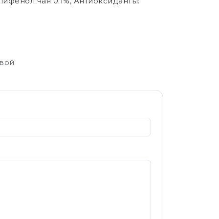
олифенол чая 0.1%, Антиоксиданты:
свой