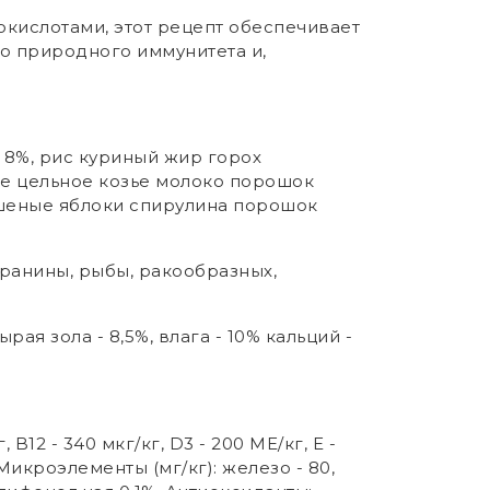
кислотами, этот рецепт обеспечивает
 природного иммунитета и,
 8%, рис куриный жир горох
ое цельное козье молоко порошок
ушеные яблоки спирулина порошок
баранины, рыбы, ракообразных,
рая зола - 8,5%, влага - 10% кальций -
, B12 - 340 мкг/кг, D3 - 200 МЕ/кг, E -
 Микроэлементы (мг/кг): железо - 80,