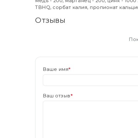
медь - 200, марганец - 200, цинк - 100
TBHQ, сорбат калия, пропионат кальци
Отзывы
Пок
Ваше имя
*
Ваш отзыв
*