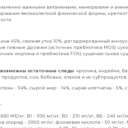
жизненно-важными витаминами, минералами и амино
ржания великолепной физической формы, крепкого
ости.
на 45%, свежая утка 10%, дегидрированный анчоус
ные пивные дрожжи (источник пребиотика MOS) сух
очник инулина и пребиотика FOS) сушеная тыква с
е
возможны остаточные следы
: кролика, индейки, 
продуктов, сои, бобовых, злаков и их субпродуктов.
еин - 34%, сырой жир - 14%, сырая клетчатка - 5%, сы
г.
60 МЕ/кг, B1 - 300 мг/кг, B2 - 210 мг/кг, B6 - 240 мг/кг
ина хлорид - 2000 мг/кг, фолиевая кислота - 50 мг/кг,