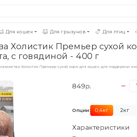
Для кошек
Для грызунов
Для птиц
а Холистик Премьер сухой ко
, с говядиной - 400 г
лакомства Холистик Премьер сухой корм для кошек, для поддержки имму
849р.
Опции:
0,4кг
2кг
Характеристики