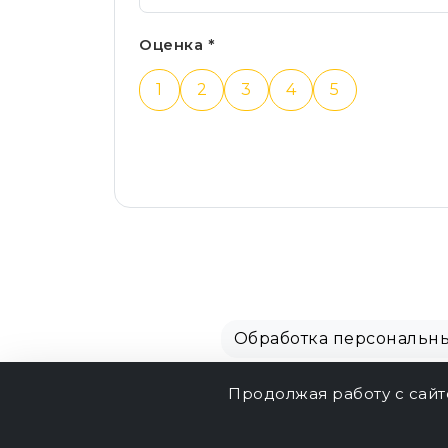
Оценка *
1
2
3
4
5
Обработка персональн
Продолжая работу с сай