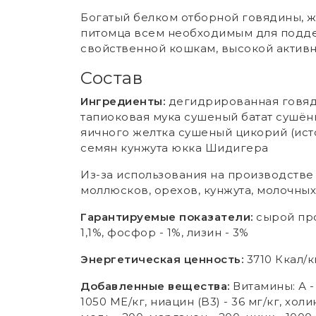
Богатый белком отборной говядины, 
питомца всем необходимым для подде
свойственной кошкам, высокой активн
Состав
Ингредиенты:
дегидрированная говяди
тапиоковая мука сушеный батат сушё
яичного желтка сушеный цикорий (ист
семян кунжута юкка Шидигера
Из-за использования на производств
моллюсков, орехов, кунжута, молочных 
Гарантируемые показатели:
сырой прот
1,1%, фосфор - 1%, лизин - 3%
Энергетическая ценность:
3710 Ккал/к
Добавленные вещества:
Витамины: А - 6
1050 МЕ/кг, ниацин (B3) - 36 мг/кг, хол