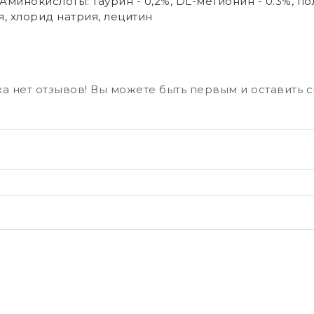
0 Аминокислоты: таурин - 0,2%, DL-метионин - 0.3%, п
я, хлорид натрия, лецитин
а нет отзывов! Вы можете быть первым и оставить 