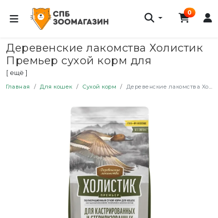
0
Деревенские лакомства Холистик
Премьер сухой корм для
стерилизованных кошек с уткой -
[ ещё ]
400 г
Главная
Для кошек
Сухой корм
Деревенские лакомства Холистик Премьер сухой корм для стерилизованных кошек с уткой - 400 г