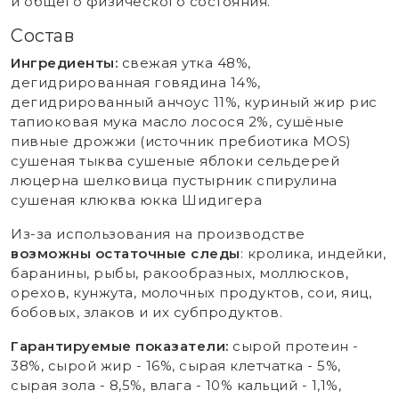
и общего физического состояния.
Состав
Ингредиенты:
свежая утка 48%,
дегидрированная говядина 14%,
дегидрированный анчоус 11%, куриный жир рис
тапиоковая мука масло лосося 2%, сушёные
пивные дрожжи (источник пребиотика MOS)
сушеная тыква сушеные яблоки сельдерей
люцерна шелковица пустырник спирулина
сушеная клюква юкка Шидигера
Из-за использования на производстве
возможны остаточные следы
: кролика, индейки,
баранины, рыбы, ракообразных, моллюсков,
орехов, кунжута, молочных продуктов, сои, яиц,
бобовых, злаков и их субпродуктов.
Гарантируемые показатели:
сырой протеин -
38%, сырой жир - 16%, сырая клетчатка - 5%,
сырая зола - 8,5%, влага - 10% кальций - 1,1%,