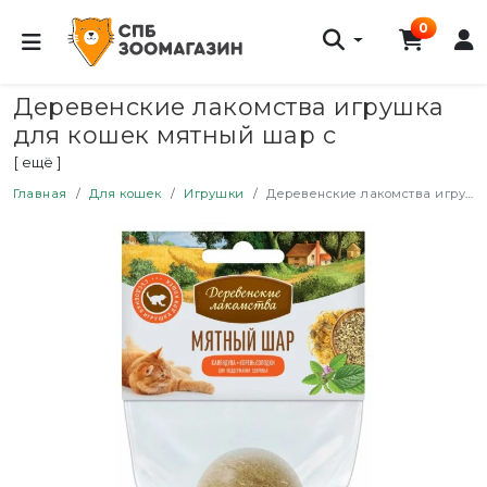
0
Деревенские лакомства игрушка
для кошек мятный шар с
календулой и корнем солодки - 22
[ ещё ]
г
Главная
Для кошек
Игрушки
Деревенские лакомства игрушка для кошек мятный шар с календулой и корнем солодки - 22 г