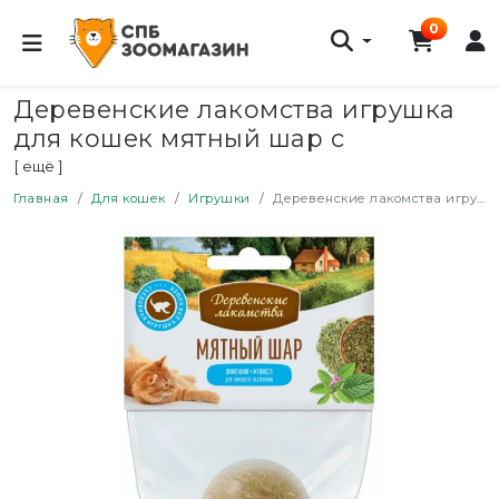
0
Деревенские лакомства игрушка
для кошек мятный шар с
лимонником и мелисой - 22 г
[ ещё ]
Главная
Для кошек
Игрушки
Деревенские лакомства игрушка для кошек мятный шар с лимонником и мелисой - 22 г