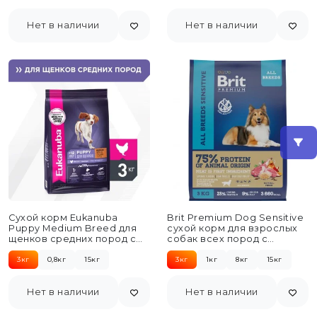
Нет в наличии
Нет в наличии
Сухой корм Eukanuba
Brit Premium Dog Sensitive
Puppy Medium Breed для
сухой корм для взрослых
щенков средних пород с
собак всех пород с
курицей - 3...
чувствительным
пищеварением...
3кг
0,8кг
15кг
3кг
1кг
8кг
15кг
Нет в наличии
Нет в наличии