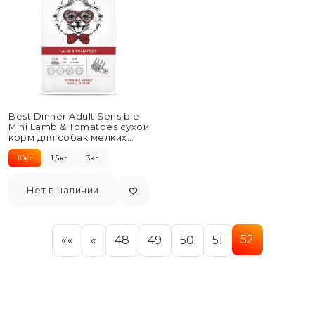
Best Dinner Adult Sensible
Mini Lamb & Tomatoes сухой
корм для собак мелких
пород...
10кг
1,5кг
3кг
Нет в наличии
52
««
«
48
49
50
51