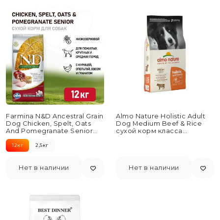
Farmina N&D Ancestral Grain
Almo Nature Holistic Adult
Dog Chicken, Spelt, Oats
Dog Medium Beef & Rice
And Pomegranate Senior
сухой корм класса
Medium & Maxi...
холистик для...
12кг
2,5кг
Нет в наличии
Нет в наличии