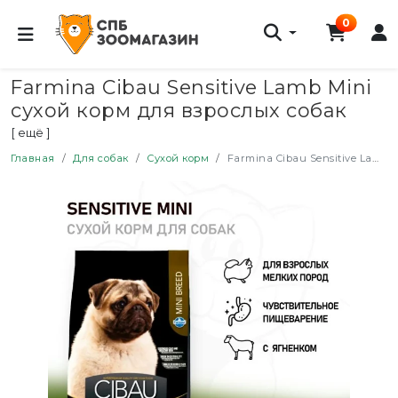
0
Farmina Cibau Sensitive Lamb Mini
сухой корм для взрослых собак
мелких пород с чувствительным
[ ещё ]
пищеварением с ягненком - 800 г
Главная
Для собак
Сухой корм
Farmina Cibau Sensitive Lamb Mini сухой корм для взрослых собак мелких пород с чувствительным пищеварением с ягненком - 800 г