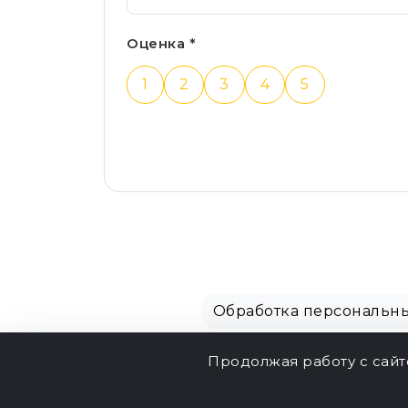
Оценка *
1
2
3
4
5
Обработка персональн
Продолжая работу с сай