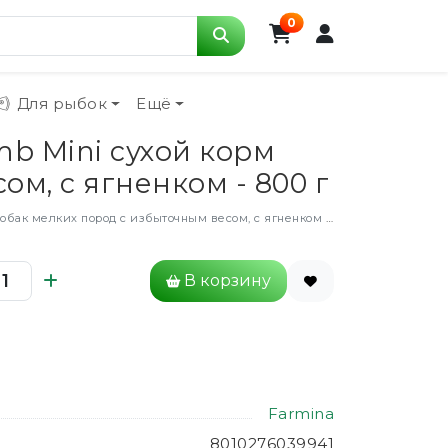
0
Для рыбок
Ещё
b Mini сухой корм
м, с ягненком - 800 г
мелких пород с избыточным весом, с ягненком - 800 г
В корзину
Farmina
8010276039941