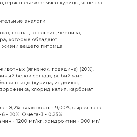
одержат свежее мясо курицы, ягненка
ительные аналоги.
о, гранат, апельсин, черника,
ера, которые обладают
 жизни вашего питомца.
ивотных (ягненок, говядина) (20%),
ванный белок сельди, рыбий жир
елки птицы (курица, индейка),
дорожника, хлорид калия, карбонат
 - 8,2%; влажность - 9,00%, сырая зола
-6 - 20%; Омега-3 - 0,25%;
мин - 1200 мг/кг, хондроитин - 900 мг/