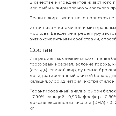
В качестве ингредиентов животного 
или рыбы и жиры только животного пр
Белки и жиры животного происхождени
Источником витаминов и минеральных к
морковь. Введение в рецептуру экстра
антиоксидантными свойствами, способ
Состав
Ингредиенты: свежее мясо ягненка без
гороховый крахмал, волокна гороха, к
(сельдь), свиной жир, сушеные броккол
дегидратированный свиной белок, дик
кальция, хлорид натрия, экстракт алоэ
Гарантированный анализ: сырой белок -
- 7,90%; кальций - 0,90%; фосфор - 0,80%
докозагексаеновая кислота (DHA) - 0,12
кг