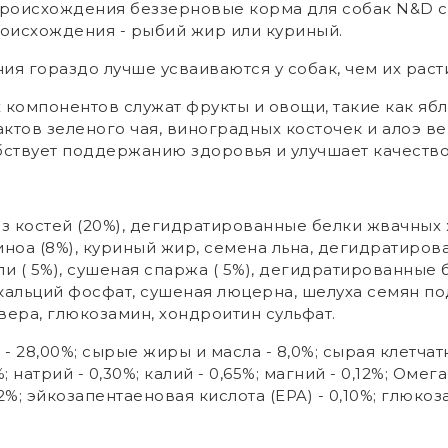
происхождения беззерновые корма для собак N&D с
оисхождения - рыбий жир или куриный.
я гораздо лучше усваиваются у собак, чем их раст
омпонентов служат фрукты и овощи, такие как яблок
ктов зеленого чая, виноградных косточек и алоэ в
ствует поддержанию здоровья и улучшает качество
 костей (20%), дегидратированные белки жвачных ж
иноа (8%), куриный жир, семена льна, дегидратиро
и ( 5%), сушеная спаржа ( 5%), дегидратированные б
альций фосфат, сушеная люцерна, шелуха семян по
 вера, глюкозамин, хондроитин сульфат.
 28,00%; сырые жиры и масла - 8,0%; сырая клетчатка
; натрий - 0,30%; калий - 0,65%; магний - 0,12%; Омега
%; эйкозапентаеновая кислота (EPA) - 0,10%; глюкоза