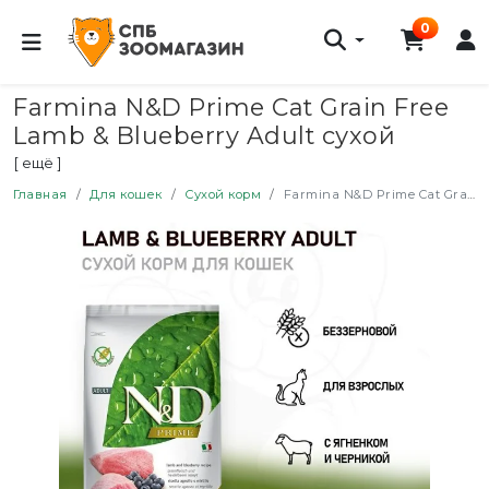
0
Farmina N&D Prime Cat Grain Free
Lamb & Blueberry Adult сухой
беззерновой корм для взрослых
[ ещё ]
кошек с ягненком и черникой - 5
Главная
Для кошек
Сухой корм
Farmina N&D Prime Cat Grain Free Lamb & Blueberry Adult сухой беззерновой корм для взрослых кошек с ягненком и черникой - 5 кг
кг