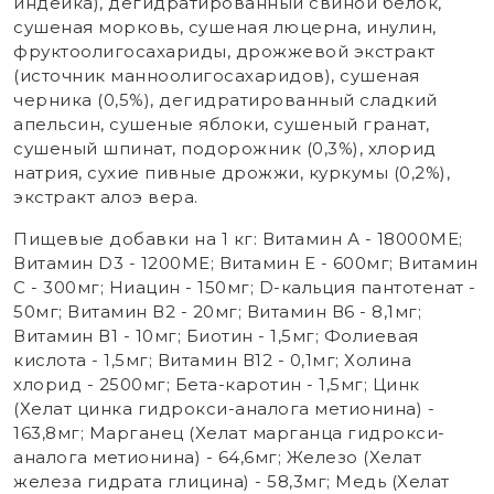
индейка), дегидратированный свиной белок,
сушеная морковь, сушеная люцерна, инулин,
фруктоолигосахариды, дрожжевой экстракт
(источник маннoолигосахаридов), сушеная
черника (0,5%), дегидратированный сладкий
апельсин, сушеные яблоки, сушеный гранат,
сушеный шпинат, подорожник (0,3%), хлорид
натрия, сухие пивные дрожжи, куркумы (0,2%),
экстракт алоэ вера.
Пищевые добавки на 1 кг: Витамин А - 18000МЕ;
Витамин D3 - 1200МЕ; Витамин Е - 600мг; Витамин
С - 300мг; Ниацин - 150мг; D-кальция пантотенат -
50мг; Витамин В2 - 20мг; Витамин В6 - 8,1мг;
Витамин В1 - 10мг; Биотин - 1,5мг; Фолиевая
кислота - 1,5мг; Витамин В12 - 0,1мг; Холина
хлорид - 2500мг; Бета-каротин - 1,5мг; Цинк
(Хелат цинка гидрокси-аналога метионина) -
163,8мг; Марганец (Хелат марганца гидрокси-
аналога метионина) - 64,6мг; Железо (Хелат
железа гидрата глицина) - 58,3мг; Медь (Хелат