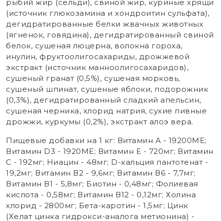
рыбий жир (сельди), свиной жир, куриные хрящи
(источник глюкозамина и хондроитин сульфата),
дегидратированные белки жвачных животных
(ягненок, говядина), дегидратированный свиной
белок, сушеная люцерна, волокна гороха,
инулин, фруктоолигосахариды, дрожжевой
экстракт (источник маннoолигосахаридов),
сушеный гранат (0,5%), сушеная морковь,
сушеный шпинат, сушеные яблоки, подорожник
(0,3%), дегидратированный сладкий апельсин,
сушеная черника, хлорид натрия, сухие пивные
дрожжи, куркумы (0,2%), экстракт алоэ вера.
Пищевые добавки на 1 кг: Витамин А - 19200МЕ;
Витамин D3 - 1920МЕ; Витамин Е - 720мг; Витамин
С - 192мг; Ниацин - 48мг; D-кальция пантотенат -
19,2мг; Витамин В2 - 9,6мг; Витамин В6 - 7,7мг;
Витамин В1 - 5,8мг; Биотин - 0,48мг; Фолиевая
кислота - 0,58мг; Витамин В12 - 0,12мг; Холина
хлорид - 2800мг; Бета-каротин - 1,5мг; Цинк
(Хелат цинка гидрокси-аналога метионина) -