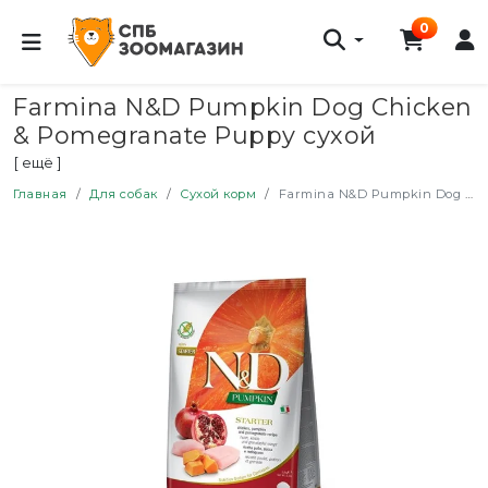
0
Farmina N&D Pumpkin Dog Chicken
& Pomegranate Puppy сухой
беззерновой корм для щенков
[ ещё ]
всех пород с курицей, гранатом и
Главная
Для собак
Сухой корм
Farmina N&D Pumpkin Dog Chicken & Pomegranate Puppy сухой беззерновой корм для щенков всех пород с курицей, гранатом и тыквой - 2,5 кг
тыквой - 2,5 кг