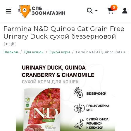
0
Farmina N&D Quinoa Cat Grain Free
Urinary Duck сухой беззерновой
корм для взрослых кошек для
[ ещё ]
профилактики МКБ с уткой и
Главная
Для кошек
Сухой корм
Farmina N&D Quinoa Cat Grain Free Urinary Duck сухой беззерновой корм для взрослых кошек для профилактики МКБ с уткой и киноа - 1,5 кг
киноа - 1,5 кг