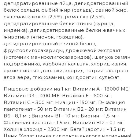
дегидратированные яйца, дегидратированный
белок сельди, рыбий жир (сельдь), свиной жир,
сушеная клюква (2,5%), ромашка (2,5%),
дегидратированные белки птицы (курица,
индейка), дегидратированные белки жвачных
животных (ягненок, говядина),
дегидратированный свиной белок,
фруктоолигосахариды, дрожжевой экстракт
(источник манноолигосахаридов), шелуха семян
подорожника, карбонат кальция, хлорид калия,
сухие пивные дрожжи, хлорид натрия, экстракт
алоэ вера, глюкозамин, хондроитин сульфат.
Пищевые добавки на 1 кг: Витамин А - 18000 МЕ;
Витамин D3 - 1200 МЕ; Витамин Е - 600 мг,
Витамин С - 300 мг; Ниацин - 150 мг; D-кальция
пантотенат - 50 мг; Витамин В2 - 20 мг; Витамин
В6 - 8,1 мг; Витамин В1 - 10 мг; Биотин - 1,5 мг;
Фолиевая кислота - 1,5 мг; Витамин В12 - 0,1 мг;
Холина хлорид - 2500 мг; Бета?каротин - 1,5 мг;
Цинк (Xелат цинка гидрокси-аналога метионина)