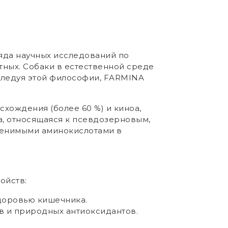
яда научных исследований по
тных. Собаки в естественной среде
Следуя этой философии, FARMINA
хождения (более 60 %) и киноа,
а, относящаяся к псевдозерновым,
аменимыми аминокислотами в
ойств:
здоровью кишечника.
в и природных антиоксидантов.