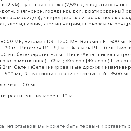
и (2,5%), сушеная спаржа (2,5%), дегидратированные
отных (ягненок, говядина), дегидратированный св
лигосахаридов), микрокристаллическая целлюлоза,
т, хлорид калия, хлорид натрия, глюкозамин, хондро
8000 МЕ; Витамин D3 - 1200 МE; Витамин E - 600 мг; В
 20 мг; Витамин B6 - 8,1 мг; Витамин B1 - 10 мг; Биотин
000 мг; бета-каротин - 5 мг; Цинк (Xелат цинка гидро
лога метионина) - 68мг; Железо [Железо (II) хелат г
2.2мг; Селен (Селенизированные дрожжи инактивиро
500 мг, DL-метионин, технически чистый - 3500 мг; Т
о чая - 100 мг.
из растительных масел - 10 мг
а нет отзывов! Вы можете быть первым и оставить 