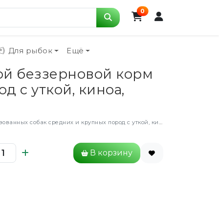
0
Для рыбок
Ещё
ой беззерновой корм
 с уткой, киноа,
х и крупных пород с уткой, киноа, брокколи и спаржей - 2,5 кг
В корзину