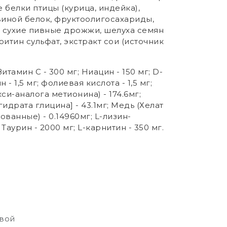
 белки птицы (курица, индейка),
иной белок, фруктоолигосахариды,
 сухие пивные дрожжи, шелуха семян
итин сульфат, экстракт сои (источник
итамин C - 300 мг; Ниацин - 150 мг; D-
 - 1,5 мг; фолиевая кислота - 1,5 мг;
кси-аналога метионина) - 174.6мг;
идрата глицина] - 43.1мг; Mедь (Хелат
ванные) - 0.14960мг; L-лизин-
аурин - 2000 мг; L-карнитин - 350 мг.
свой