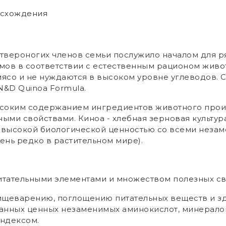
исхождения
вероногих членов семьи послужило началом для р
мов в соответствии с естественным рационом живо
ясо и не нуждаются в высоком уровне углеводов. 
&D Quinoa Formula.
ысоким содержанием ингредиентов животного проис
ыми свойствами. Киноа - хлебная зерновая культур
 с высокой биологической ценностью со всеми нез
ень редко в растительном мире).
питательными элементами и множеством полезных св
 пищеварению, поглощению питательных веществ и 
анных ценных незаменимых аминокислот, минерало
ндексом.