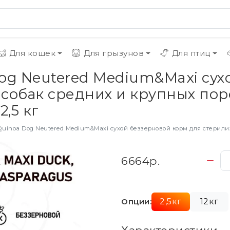
Для кошек
Для грызунов
Для птиц
og Neutered Medium&Maxi сух
собак средних и крупных пород
,5 кг
oa Dog Neutered Medium&Maxi сухой беззерновой корм для стерилизованных собак средни
6664р.
Опции:
2,5кг
12кг