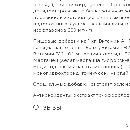
(сельдь), свиной жир, сушеные броккол
дегидратированные белки жвачных жив
дрожжевой экстракт (источник маннoо
подорожника, сульфат кальция дигидра
изофлавонов 600 мг/кг).
Пищевые добавки на 1 кг: Витамин A - 1
кальция пантотенат - 50 мг; Витамин B2 -
Витамин B12 - 0,1 мг; холина хлорид - 3
Mарганец (Xелат марганца гидрокси-ана
меди гидрокси-аналога метионина) - 1
моногидрохлорид, технически чистый - 1
Специальные добавки: экстракт зеленог
Антиоксиданты: экстракт токоферолов 
Отзывы
Пок