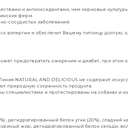
ествами и антиоксидантами, чем зерновые культуры
ьянских ферм.
но-сосудистых заболеваний.
ск аллергии и обеспечит Вашему питомцу долгую, з
ожет предотвратить ожирение и диабет, при этом 
 Линия NATURAL AND DELICIOUS не содержит искусс
ют природную сохранность продукта.
ы специалистами и протестированы на собаках и к
0%), дегидратированный белок утки (20%), сладкий к
 куриный жир, дегидратированный белок сельди, вол