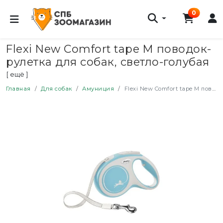
0
Flexi New Comfort tape M поводок-
рулетка для собак, светло-голубая
5 м, до 25 кг
[ ещё ]
Главная
Для собак
Амуниция
Flexi New Comfort tape M поводок-рулетка для собак, светло-голубая 5 м, до 25 кг