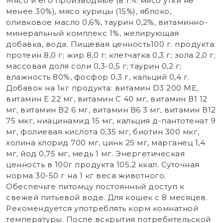
Мясо и его производные (в т.ч. мясо утки не
менее 30%), мясо курицы (15%), яблоко,
оливковое масло 0,6%, таурин 0,2%, витаминно-
минеральный комплекс 1%, желирующая
добавка, вода. Пищевая ценность100 г. продукта:
протеин 8,0 г; жир 8,0 г; клетчатка 0,3 г; зола 2,0 г;
массовая доля соли 0,3-0,5 г; таурин 0,2 г;
влажность 80%, фосфор 0,3 г, кальций 0,4 г.
Добавок на 1кг продукта: витамин D3 200 МЕ,
витамин E 22 мг, витамин С 40 мг, витамин В1 12
мг, витамин В2 6 мг, витамин В6 3 мг, витамин В12
75 мкг, ниацинамид 15 мг, кальция д-пантотенат 9
мг, фолиевая кислота 0,35 мг, биотин 300 мкг,
холина хлорид 700 мг, цинк 25 мг, марганец 1,4
мг, йод 0,75 мг, медь 1 мг. Энергетическая
ценность в 100г продукта 105,2 ккал. Суточная
норма 30-50 г на 1 кг веса животного.
Обеспечьте питомцу постоянный доступ к
свежей питьевой воде. Для кошек с 8 месяцев.
Рекомендуется употреблять корм комнатной
температуры. После вскрытия потребительской