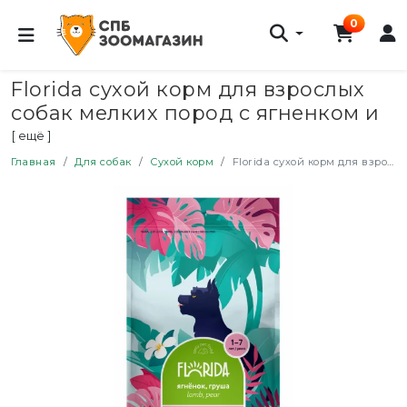
0
Florida сухой корм для взрослых
собак мелких пород с ягненком и
грушей - 3 кг
[ ещё ]
Главная
Для собак
Сухой корм
Florida сухой корм для взрослых собак мелких пород с ягненком и грушей - 3 кг