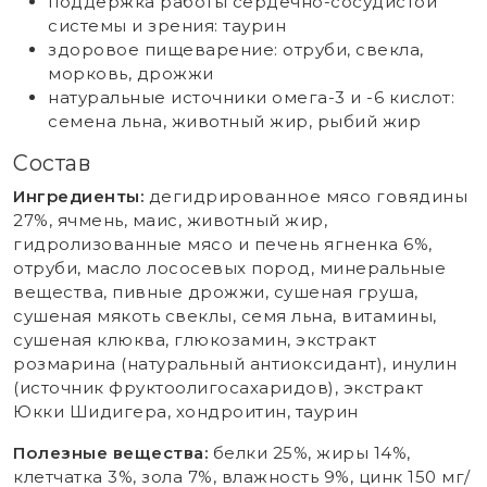
поддержка работы сердечно-сосудистой
системы и зрения: таурин
здоровое пищеварение: отруби, свекла,
морковь, дрожжи
натуральные источники омега-3 и -6 кислот:
семена льна, животный жир, рыбий жир
Состав
Ингредиенты:
дегидрированное мясо говядины
27%, ячмень, маис, животный жир,
гидролизованные мясо и печень ягненка 6%,
отруби, масло лососевых пород, минеральные
вещества, пивные дрожжи, сушеная груша,
сушеная мякоть свеклы, семя льна, витамины,
сушеная клюква, глюкозамин, экстракт
розмарина (натуральный антиоксидант), инулин
(источник фруктоолигосахаридов), экстракт
Юкки Шидигера, хондроитин, таурин
Полезные вещества:
белки 25%, жиры 14%,
клетчатка 3%, зола 7%, влажность 9%, цинк 150 мг/