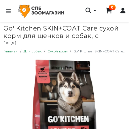
0
Go' Kitchen SKIN+COAT Care сухой
корм для щенков и собак, с
лососем - 1,59 кг
[ ещё ]
Главная
Для собак
Сухой корм
Go' Kitchen SKIN+COAT Care сухой корм для щенков и собак, с лососем - 1,59 кг