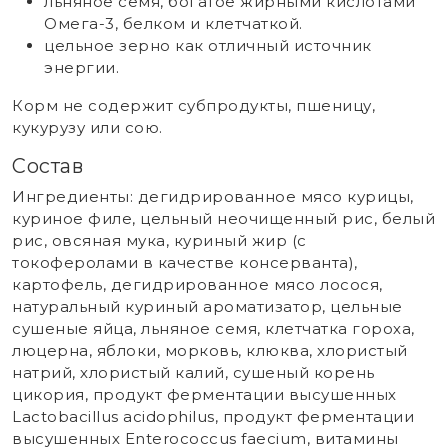
льняное семя, богатое жирными кислотами
Омега-3, белком и клетчаткой.
цельное зерно как отличный источник
энергии.
Корм не содержит субпродукты, пшеницу,
кукурузу или сою.
Состав
Ингредиенты: дегидрированное мясо курицы,
куриное филе, цельный неочищенный рис, белый
рис, овсяная мука, куриный жир (с
токоферолами в качестве консерванта),
картофель, дегидрированное мясо лосося,
натуральный куриный ароматизатор, цельные
сушеные яйца, льняное семя, клетчатка гороха,
люцерна, яблоки, морковь, клюква, хлористый
натрий, хлористый калий, сушеный корень
цикория, продукт ферментации высушенных
Lactobacillus acidophilus, продукт ферментации
высушенных Enterococcus faecium, витамины