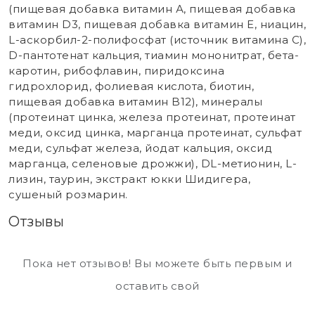
(пищевая добавка витамин А, пищевая добавка
витамин D3, пищевая добавка витамин Е, ниацин,
L-аскорбил-2-полифосфат (источник витамина С),
D-пантотенат кальция, тиамин мононитрат, бета-
каротин, рибофлавин, пиридоксина
гидрохлорид, фолиевая кислота, биотин,
пищевая добавка витамин B12), минералы
(протеинат цинка, железа протеинат, протеинат
меди, оксид цинка, марганца протеинат, сульфат
меди, сульфат железа, йодат кальция, оксид
марганца, селеновые дрожжи), DL-метионин, L-
лизин, таурин, экстракт юкки Шидигера,
сушеный розмарин.
Отзывы
Пока нет отзывов! Вы можете быть первым и
оставить свой