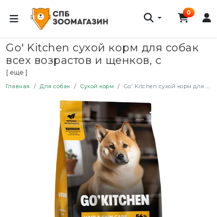
0
Go' Kitchen сухой корм для собак
всех возрастов и щенков, с
курицей - 1,59 кг
[ ещё ]
Главная
Для собак
Сухой корм
Go' Kitchen сухой корм для собак всех возрастов и щенков, с курицей - 1,59 кг