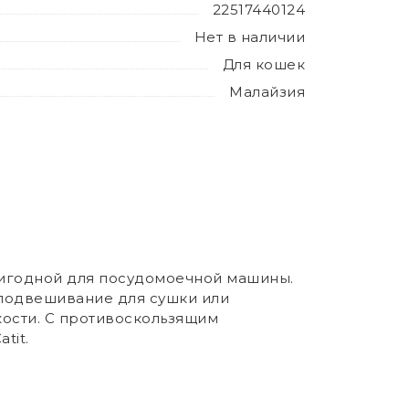
22517440124
Нет в наличии
Для кошек
Малайзия
ригодной для посудомоечной машины.
 подвешивание для сушки или
кости. С противоскользящим
tit.