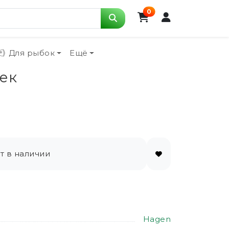
0
Для рыбок
Ещё
шек
т в наличии
Hagen