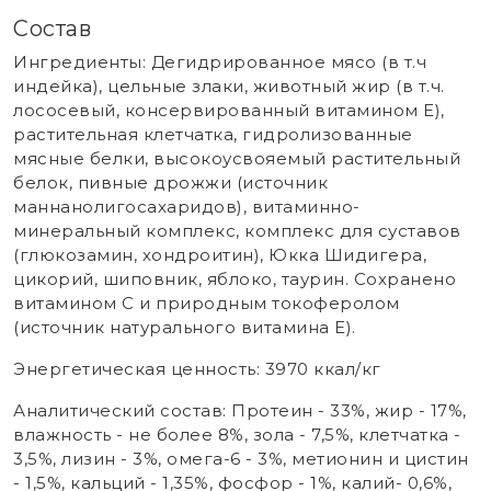
Состав
Ингредиенты: Дегидрированное мясо (в т.ч
индейка), цельные злаки, животный жир (в т.ч.
лососевый, консервированный витамином E),
растительная клетчатка, гидролизованные
мясные белки, высокоусвояемый растительный
белок, пивные дрожжи (источник
маннанолигосахаридов), витаминно-
минеральный комплекс, комплекс для суставов
(глюкозамин, хондроитин), Юкка Шидигера,
цикорий, шиповник, яблоко, таурин. Cохранено
витамином С и природным токоферолом
(источник натурального витамина Е).
Энергетическая ценность: 3970 ккал/кг
Аналитический состав: Протеин - 33%, жир - 17%,
влажность - не более 8%, зола - 7,5%, клетчатка -
3,5%, лизин - 3%, омега-6 - 3%, метионин и цистин
- 1,5%, кальций - 1,35%, фосфор - 1%, калий- 0,6%,