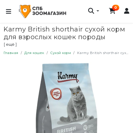
0
Karmy British shorthair сухой корм
для взрослых кошек породы
британская короткошерстная с
[ ещё ]
индейкой - 400 г
Главная
Для кошек
Сухой корм
Karmy British shorthair сухой корм для взрослых кошек породы британская короткошерстная с индейкой - 400 г