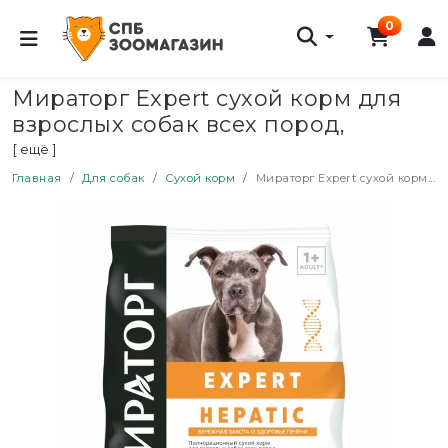
0
Мираторг Expert сухой корм для
взрослых собак всех пород,
бережная забота о здоровье
[ ещё ]
печени - 1,5 кг
Главная
Для собак
Сухой корм
Мираторг Expert сухой корм для взрослых собак всех пород, бережная забота о здоровье печени - 1,5 кг