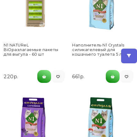
N1 NATUReL
Наполнитель N1 Crystals
BiOразлагаемые пакеты
силикагелевый для
для выгула - 60 шт
кошачьего туалета 5 л
220р.
661р.