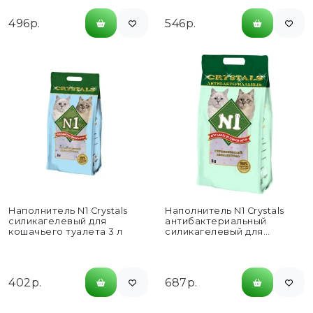
496р.
546р.
Наполнитель N1 Crystals
Наполнитель N1 Crystals
силикагелевый для
антибактериальный
кошачьего туалета 3 л
силикагелевый для
кошачьего туалета 5 л
402р.
687р.