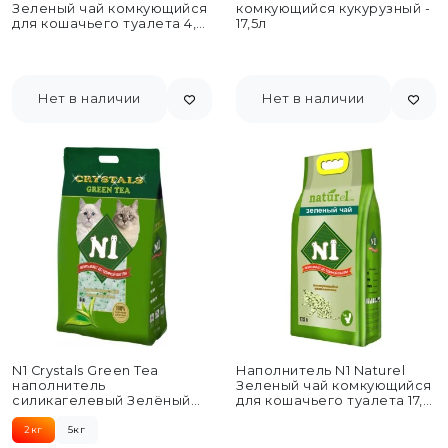
Зеленый чай комкующийся
комкующийся кукурузный -
для кошачьего туалета 4,5
17,5л
л
Нет в наличии
Нет в наличии
N1 Crystals Green Tea
Наполнитель N1 Naturel
наполнитель
Зеленый чай комкующийся
силикагелевый Зелёный
для кошачьего туалета 17,5
чай - 5 л
л
2кг
5кг