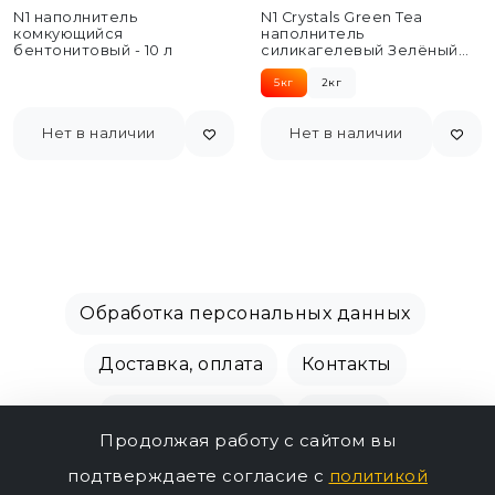
N1 наполнитель
N1 Crystals Green Tea
комкующийся
наполнитель
бентонитовый - 10 л
силикагелевый Зелёный
чай - 12,5л
5кг
2кг
Нет в наличии
Нет в наличии
Обработка персональных данных
Доставка, оплата
Контакты
Производители
Акции
Продолжая работу с сайтом вы
СПБ Зоомагазин, +7 (812) 628-01-00 © 2018 - 2026
подтверждаете согласие с
политикой