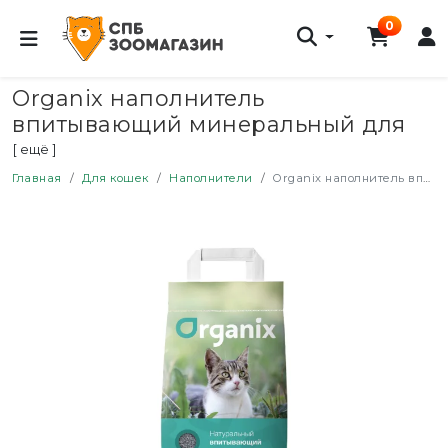
0
Organix наполнитель
впитывающий минеральный для
кошачьего туалета, с ароматом
[ ещё ]
атлантического бриза - 32 л
Главная
Для кошек
Наполнители
Organix наполнитель впитывающий минеральный для кошачьего туалета, с ароматом атлантического бриза - 32 л