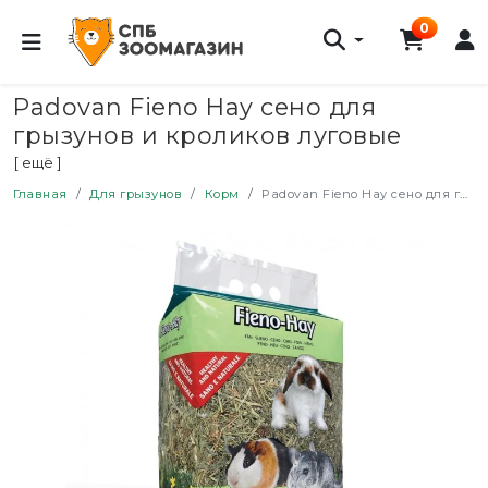
0
Padovan Fieno Hay сено для
грызунов и кроликов луговые
травы - 1 кг
[ ещё ]
Главная
Для грызунов
Корм
Padovan Fieno Hay сено для грызунов и кроликов луговые травы - 1 кг