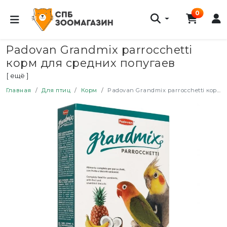
0
Padovan Grandmix parrocchetti
корм для средних попугаев
комплексный основной - 400 г
[ ещё ]
Главная
Для птиц
Корм
Padovan Grandmix parrocchetti корм для средних попугаев комплексный основной - 400 г