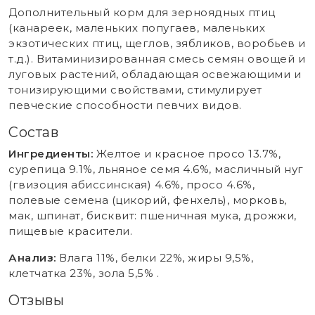
Дополнительный корм для зерноядных птиц
(канареек, маленьких попугаев, маленьких
экзотических птиц, щеглов, зябликов, воробьев и
т.д.). Витаминизированная смесь семян овощей и
луговых растений, обладающая освежающими и
тонизирующими свойствами, стимулирует
певческие способности певчих видов.
Состав
Ингредиенты:
Желтое и красное просо 13.7%,
сурепица 9.1%, льняное семя 4.6%, масличный нуг
(гвизоция абиссинская) 4.6%, просо 4.6%,
полевые семена (цикорий, фенхель), морковь,
мак, шпинат, бисквит: пшеничная мука, дрожжи,
пищевые красители.
Анализ:
Влага 11%, белки 22%, жиры 9,5%,
клетчатка 23%, зола 5,5% .
Отзывы