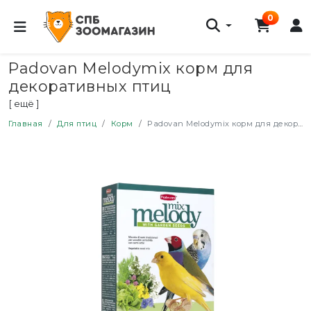
0
Padovan Melodymix корм для
декоративных птиц
дополнительный корм для пения -
[ ещё ]
300 г
Главная
Для птиц
Корм
Padovan Melodymix корм для декоративных птиц дополнительный корм для пения - 300 г