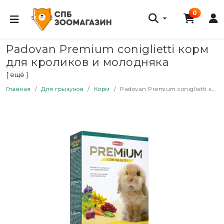
0
Padovan Premium coniglietti корм
для кроликов и молодняка
комплексный основной - 500 г
[ ещё ]
Главная
Для грызунов
Корм
Padovan Premium coniglietti корм для кроликов и молодняка комплексный основной - 500 г