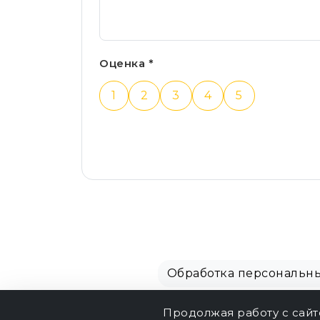
Оценка *
1
2
3
4
5
Обработка персональн
Продолжая работу с сай