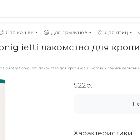
Для кошек
Для грызунов
Для птиц
Coniglietti лакомство для кро
x Country Coniglietti лакомство для кроликов и морских свинок сельские 
522р.
Не
Характеристики