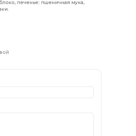
блоко, печенье: пшеничная мука,
вки.
свой