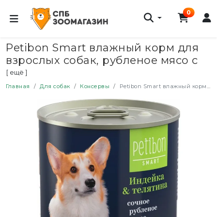
0
Petibon Smart влажный корм для
взрослых собак, рубленое мясо с
индейкой и телятиной, в
[ ещё ]
консервах - 240 г х 12 шт
Главная
Для собак
Консервы
Petibon Smart влажный корм для взрослых собак, рубленое мясо с индейкой и телятиной, в консервах - 240 г х 12 шт