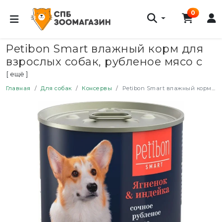
0
Petibon Smart влажный корм для
взрослых собак, рубленое мясо с
ягненком и индейкой, в консервах
[ ещё ]
- 240 г х 12 шт
Главная
Для собак
Консервы
Petibon Smart влажный корм для взрослых собак, рубленое мясо с ягненком и индейкой, в консервах - 240 г х 12 шт