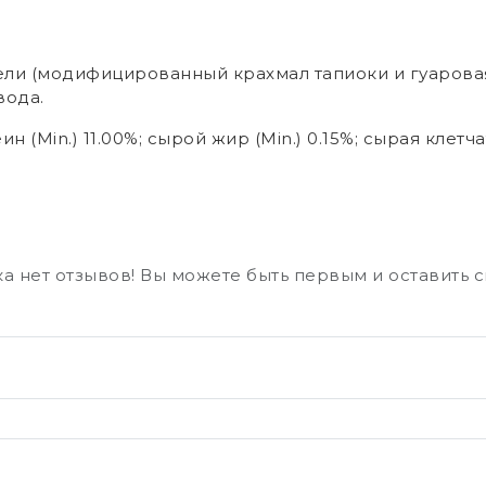
тели (модифицированный крахмал тапиоки и гуаровая
вода.
 (Мin.) 11.00%; сырой жир (Мin.) 0.15%; сырая клетчат
а нет отзывов! Вы можете быть первым и оставить 