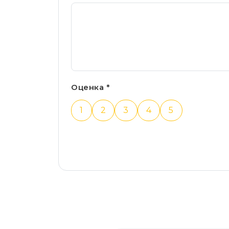
Оценка *
1
2
3
4
5