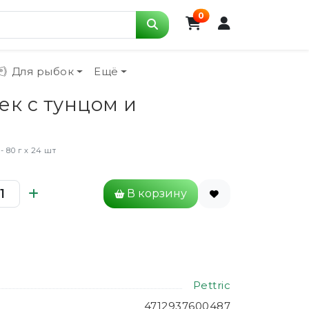
0
Для рыбок
Ещё
шек с тунцом и
 80 г х 24 шт
В корзину
Pettric
4712937600487