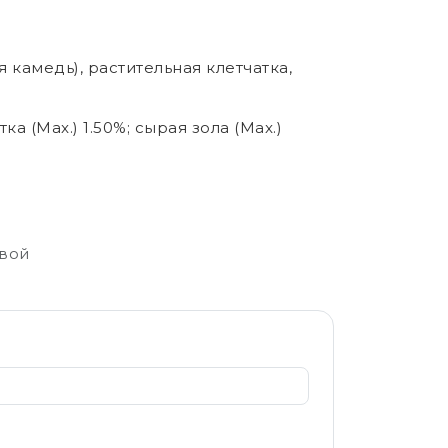
 камедь), растительная клетчатка,
ка (Мax.) 1.50%; сырая зола (Мax.)
свой