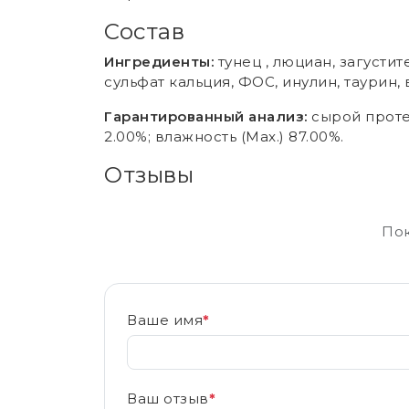
Состав
Ингредиенты:
тунец , люциан, загусти
сульфат кальция, ФОС, инулин, таурин, 
Гарантированный анализ:
сырой протеин
2.00%; влажность (Max.) 87.00%.
Отзывы
Пок
Ваше имя
*
Ваш отзыв
*