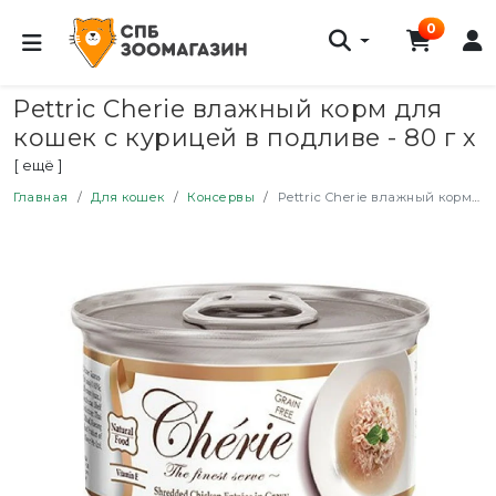
0
Pettric Cherie влажный корм для
кошек с курицей в подливе - 80 г х
24 шт
[ ещё ]
Главная
Для кошек
Консервы
Pettric Cherie влажный корм для кошек с курицей в подливе - 80 г х 24 шт